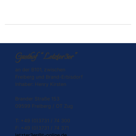
Gasthof “Letzter3er”
an der B101, zwischen
Freiberg und Brand-Erbisdorf
Inhaber: Henry Kirsten
Brander Straße 153
09599 Freiberg / OT Zug
T: +49 (0)3731 / 74 300
F: +49 (0)3731 / 74 371
letzter3er@t-online.de