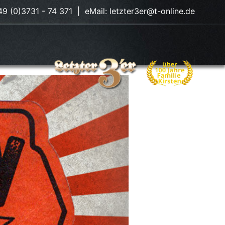
49 (0)3731 - 74 371 | eMail:
letzter3er@t-online.de